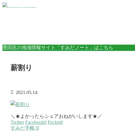
墨田区の地域情報サイト「すみだノート」はこちら
薪割り
2021.05.14
＼★よかったらシェアおねがいします★／
Twitter
Facebook
0
Pocket
0
すみだ手帳 II